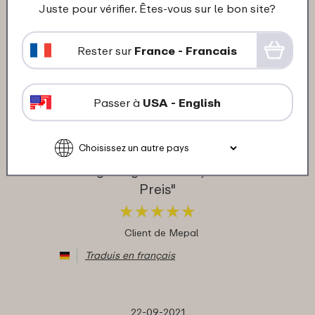
★
★
★
★
★
★
★
★
★
★
Juste pour vérifier. Êtes-vous sur le bon site?
Client de Mepal
Rester sur
France - Francais
Traduis en français
Passer à
USA - English
14-10-2021
Couleur: Wit
"geeignet für vielerei
Anwendungsmöglichkeiten, ordentlicher
Preis"
★
★
★
★
★
★
★
★
★
★
Client de Mepal
Traduis en français
22-09-2021