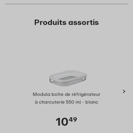
Produits assortis
›
Modul
Modula boîte de réfrigérateur
charc
à charcuterie 550 ml - blanc
10
49