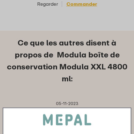
Regarder
Commander
Reg
Ce que les autres disent à
propos de Modula boîte de
conservation Modula XXL 4800
ml:
05-11-2023
Couleur: Wit
"Hij was te groot heb hem retour
gestuurd"