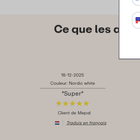
Ce que les autr
18-12-2025
Couleur: Nordic white
"Super"
★
★
★
★
★
★
★
★
★
★
Client de Mepal
Traduis en français