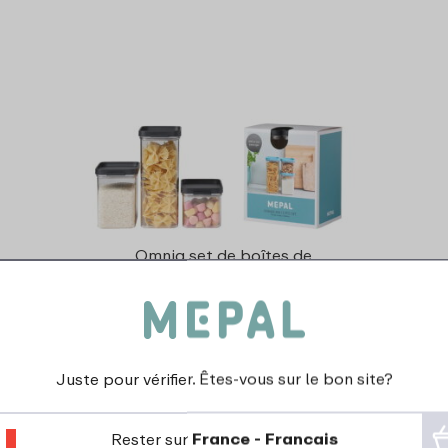
Omnia set de boîtes de
conservation 3 pcs 700,
1100, 2000 ml - black
26
49
Juste pour vérifier. Êtes-vous sur le bon site?
Regarder
Commander
Rester sur
France - Francais