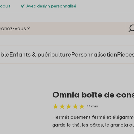
roduit
Avec design personnalisé
able
Enfants & puériculture
Personnalisation
Piece
Omnia boîte de cons
★
★
★
★
★
★
★
★
★
★
17 avis
Hermétiquement fermé et élégammen
garde le thé, les pâtes, le granola o