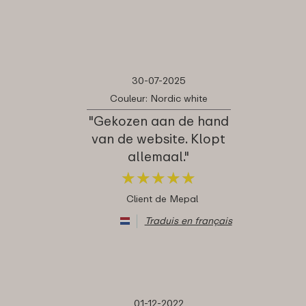
30-07-2025
Couleur: Nordic white
"Gekozen aan de hand
van de website. Klopt
allemaal."
★
★
★
★
★
★
★
★
★
★
Client de Mepal
Traduis en français
01-12-2022