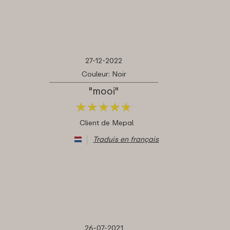
27-12-2022
Couleur: Noir
"mooi"
★
★
★
★
★
★
★
★
★
★
Client de Mepal
Traduis en français
26-07-2021