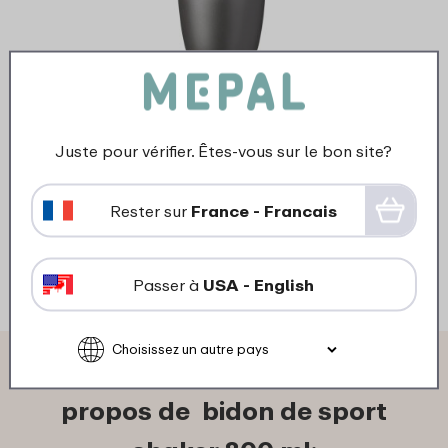
›
Snac
Ellipse pot à déjeuner 500 ml
+ 200 ml - Nordic black
Juste pour vérifier. Êtes-vous sur le bon site?
17
99
Rester sur
France - Francais
Regarder
Commander
Reg
Passer à
USA - English
Ce que les autres disent à
propos de bidon de sport