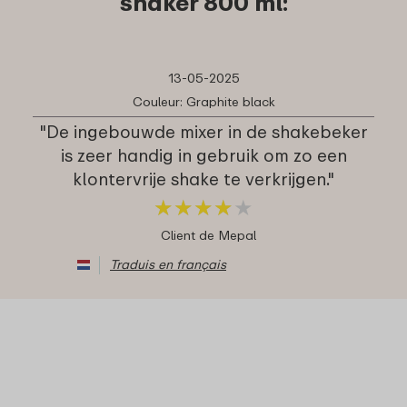
shaker 800 ml:
13-05-2025
Couleur: Graphite black
"De ingebouwde mixer in de shakebeker
is zeer handig in gebruik om zo een
klontervrije shake te verkrijgen."
★
★
★
★
★
★
★
★
★
★
Client de Mepal
Traduis en français