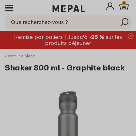
0
Remise par paliers | Jusqu'à
-25 %
sur les
produits déjeuner
< retour à Mepal
Shaker 800 ml - Graphite black