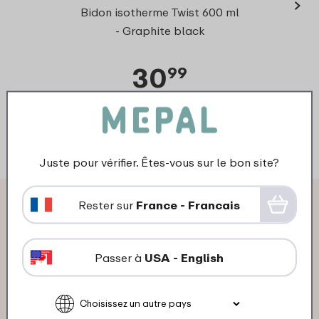
›
Ellip
Bidon isotherme Twist 600 ml
+ 
- Graphite black
30
99
Regarder
Commander
Reg
Juste pour vérifier. Êtes-vous sur le bon site?
Ce que les autres disent à
Rester sur
France - Francais
propos de bidon de sport flip
Passer à
USA - English
sport 600 ml: