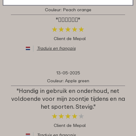
22-05-2025
Couleur: Peach orange
"👍🏻👍🏻👍🏻"
★
★
★
★
★
★
★
★
★
★
Client de Mepal
Traduis en français
13-05-2025
Couleur: Apple green
"Handig in gebruik en onderhoud, net
voldoende voor mijn zoontje tijdens en na
het sporten. Stevig."
★
★
★
★
★
★
★
★
★
★
Client de Mepal
Traduis en français