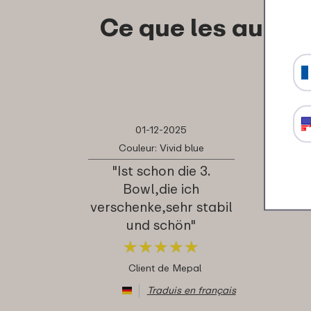
Ce que les autre
01-12-2025
Couleur: Vivid blue
"Ist schon die 3.
Bowl,die ich
verschenke,sehr stabil
und schön"
★
★
★
★
★
★
★
★
★
★
Client de Mepal
Traduis en français