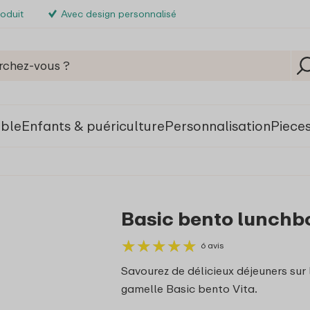
roduit
Avec design personnalisé
able
Enfants & puériculture
Personnalisation
Piece
Basic bento lunchbo
★
★
★
★
★
★
★
★
★
★
6 avis
Savourez de délicieux déjeuners sur 
gamelle Basic bento Vita.