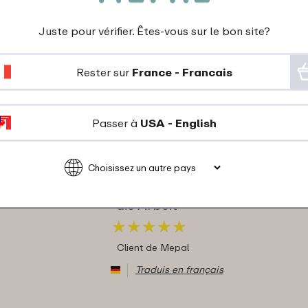
s disent à propos de basi
Juste pour vérifier. Êtes-vous sur le bon site?
vita:
Rester sur
France - Francais
Passer à
USA - English
20-10-2025
Couleur: Vivid mauve
"Sehr schöne Größe
ideal zum mitnehmen in
die Arbeit"
★
★
★
★
★
★
★
★
★
★
Client de Mepal
Traduis en français