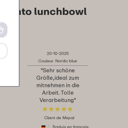
c bento lunchbowl
20-10-2025
Couleur: Nordic blue
"Sehr schöne
Größe,ideal zum
mitnehmen in die
Arbeit. Tolle
Verarbeitung"
★
★
★
★
★
★
★
★
★
★
Client de Mepal
Traduis en français