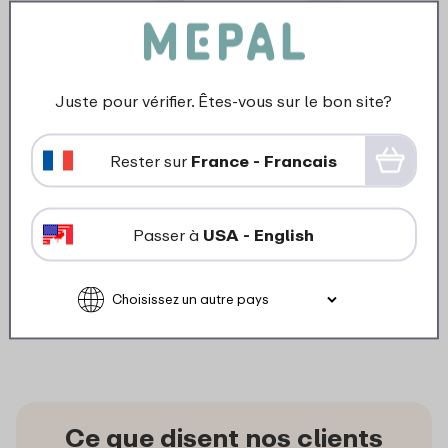
Juste pour vérifier. Êtes-vous sur le bon site?
Rester sur
France - Francais
Sangle bidons de sport -
ceramic white
Passer à
USA - English
2
69
Ajouter au panier
Ce que disent nos clients