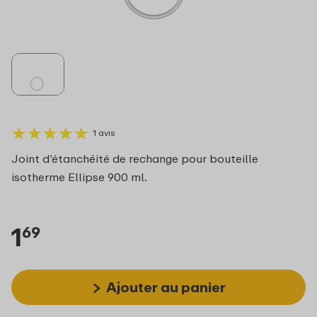
★
★
★
★
★
★
★
★
★
★
1 avis
Joint d’étanchéité de rechange pour bouteille
isotherme Ellipse 900 ml.
1
69
Ajouter au panier