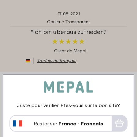
17-08-2021
Couleur: Transparent
"Ich bin überaus zufrieden."
★
★
★
★
★
★
★
★
★
★
Client de Mepal
Traduis en français
Juste pour vérifier. Êtes-vous sur le bon site?
Rester sur
France - Francais