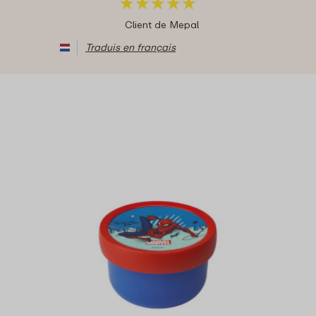
★
★
★
★
★
★
★
★
★
★
Client de Mepal
Traduis en français