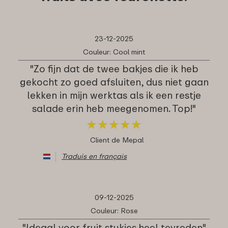
23-12-2025
Couleur: Cool mint
"Zo fijn dat de twee bakjes die ik heb
gekocht zo goed afsluiten, dus niet gaan
lekken in mijn werktas als ik een restje
salade erin heb meegenomen. Top!"
★
★
★
★
★
★
★
★
★
★
Client de Mepal
Traduis en français
09-12-2025
Couleur: Rose
"Ideaal voor fruit stukjes.heel tevreden"