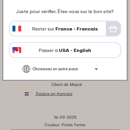
★
★
★
★
★
★
★
★
★
★
Juste pour vérifier. Êtes-vous sur le bon site?
Client de Mepal
Traduis en français
Rester sur
France - Francais
16-09-2025
Passer à
USA - English
Couleur: Star Wars
"Leuke en mooie fruitdoos. Lekvrij"
★
★
★
★
★
★
★
★
★
★
Client de Mepal
Traduis en français
16-09-2025
Couleur: Petite Ferme