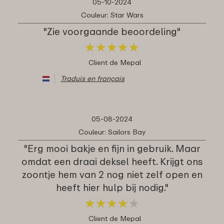
05-10-2024
Couleur: Star Wars
"Zie voorgaande beoordeling"
★
★
★
★
★
★
★
★
★
★
Client de Mepal
Traduis en français
05-08-2024
Couleur: Sailors Bay
"Erg mooi bakje en fijn in gebruik. Maar
omdat een draai deksel heeft. Krijgt ons
zoontje hem van 2 nog niet zelf open en
heeft hier hulp bij nodig."
★
★
★
★
★
★
★
★
★
★
Client de Mepal