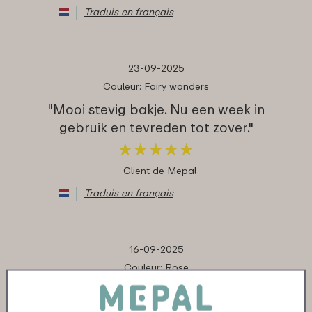
Traduis en français
23-09-2025
Couleur: Fairy wonders
"Mooi stevig bakje. Nu een week in
gebruik en tevreden tot zover."
★
★
★
★
★
★
★
★
★
★
Client de Mepal
Traduis en français
16-09-2025
Couleur: Rose
"Lekvrije fruitdoos. De kleindochter is
superconsent met haar roze fruitdoos"