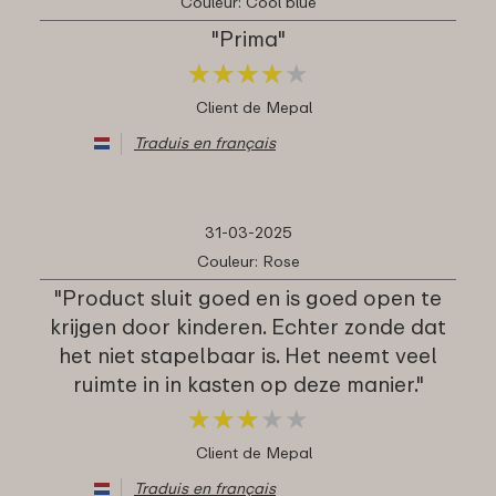
Couleur: Cool blue
"Prima"
★
★
★
★
★
★
★
★
★
★
Client de Mepal
Traduis en français
31-03-2025
Couleur: Rose
"Product sluit goed en is goed open te
krijgen door kinderen. Echter zonde dat
het niet stapelbaar is. Het neemt veel
ruimte in in kasten op deze manier."
★
★
★
★
★
★
★
★
★
★
Client de Mepal
Traduis en français