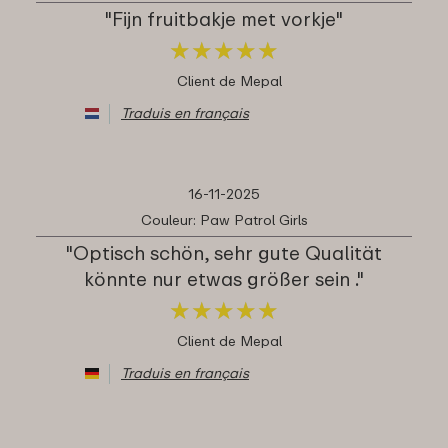
"Fijn fruitbakje met vorkje"
★
★
★
★
★
★
★
★
★
★
Client de Mepal
Traduis en français
16-11-2025
Couleur: Paw Patrol Girls
"Optisch schön, sehr gute Qualität
könnte nur etwas größer sein ."
★
★
★
★
★
★
★
★
★
★
Client de Mepal
Traduis en français