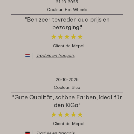
21-10-2025
Couleur: Hot Wheels
"Ben zeer tevreden qua prijs en
bezorging."
★
★
★
★
★
★
★
★
★
★
Client de Mepal
Traduis en français
20-10-2025
Couleur: Bleu
"Gute Qualität, schöne Farben, ideal für
den KiGa"
★
★
★
★
★
★
★
★
★
★
Client de Mepal
Traduis en français