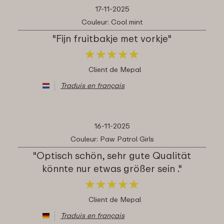
17-11-2025
Couleur: Cool mint
"Fijn fruitbakje met vorkje"
★
★
★
★
★
★
★
★
★
★
Client de Mepal
Traduis en français
16-11-2025
Couleur: Paw Patrol Girls
"Optisch schön, sehr gute Qualität
könnte nur etwas größer sein ."
★
★
★
★
★
★
★
★
★
★
Client de Mepal
Traduis en français