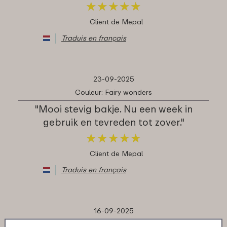
★
★
★
★
★
★
★
★
★
★
Client de Mepal
Traduis en français
23-09-2025
Couleur: Fairy wonders
"Mooi stevig bakje. Nu een week in
gebruik en tevreden tot zover."
★
★
★
★
★
★
★
★
★
★
Client de Mepal
Traduis en français
16-09-2025
Couleur: Rose