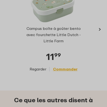
›
Gour
Campus boîte à goûter bento
ml Li
avec fourchette Little Dutch -
Little Farm
11
99
Regarder
Commander
Reg
Ce que les autres disent à