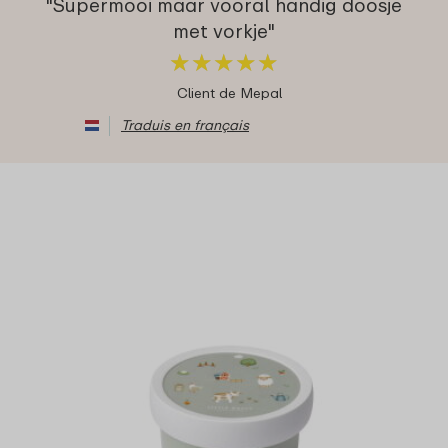
"Supermooi maar vooral handig doosje
met vorkje"
★
★
★
★
★
★
★
★
★
★
Client de Mepal
Traduis en français