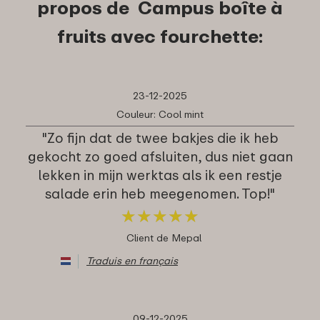
propos de Campus boîte à
fruits avec fourchette:
23-12-2025
Couleur: Cool mint
"Zo fijn dat de twee bakjes die ik heb
gekocht zo goed afsluiten, dus niet gaan
lekken in mijn werktas als ik een restje
salade erin heb meegenomen. Top!"
★
★
★
★
★
★
★
★
★
★
Client de Mepal
Traduis en français
09-12-2025