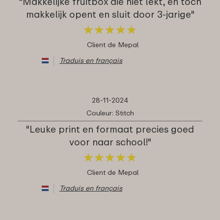
"Makkelijke fruitbox die niet lekt, en toch
makkelijk opent en sluit door 3-jarige"
★
★
★
★
★
★
★
★
★
★
Client de Mepal
Traduis en français
28-11-2024
Couleur: Stitch
"Leuke print en formaat precies goed
voor naar school!"
★
★
★
★
★
★
★
★
★
★
Client de Mepal
Traduis en français