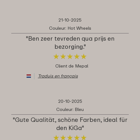
21-10-2025
Couleur: Hot Wheels
"Ben zeer tevreden qua prijs en
bezorging."
★
★
★
★
★
★
★
★
★
★
Client de Mepal
Traduis en français
20-10-2025
Couleur: Bleu
"Gute Qualität, schöne Farben, ideal für
den KiGa"
★
★
★
★
★
★
★
★
★
★