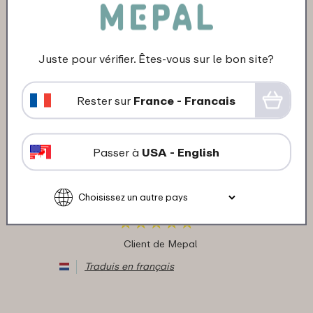
"Lekvrije fruitdoos. De kleindochter is
superconsent met haar roze fruitdoos"
★
★
★
★
★
★
★
★
★
★
Juste pour vérifier. Êtes-vous sur le bon site?
Client de Mepal
Rester sur
France - Francais
Traduis en français
Passer à
USA - English
16-09-2025
Couleur: Star Wars
"Leuke en mooie fruitdoos. Lekvrij"
★
★
★
★
★
★
★
★
★
★
Client de Mepal
Traduis en français