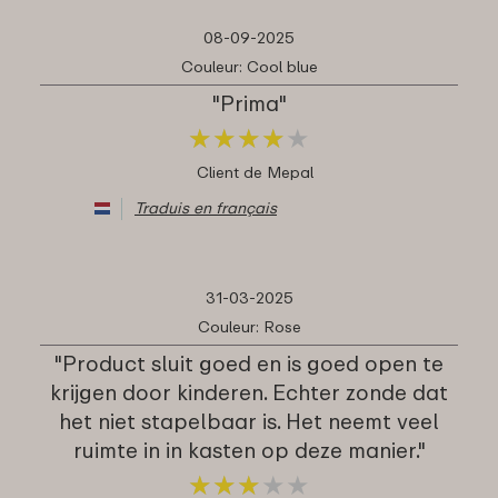
08-09-2025
Couleur: Cool blue
"Prima"
★
★
★
★
★
★
★
★
★
★
Client de Mepal
Traduis en français
31-03-2025
Couleur: Rose
"Product sluit goed en is goed open te
krijgen door kinderen. Echter zonde dat
het niet stapelbaar is. Het neemt veel
ruimte in in kasten op deze manier."
★
★
★
★
★
★
★
★
★
★