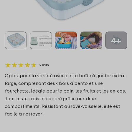
4+
★
★
★
★
★
★
★
★
★
★
3 avis
Optez pour la variété avec cette boîte à goûter extra-
large, comprenant deux bols à bento et une
fourchette. Idéale pour le pain, les fruits et les en-cas.
Tout reste frais et séparé grâce aux deux
compartiments. Résistant au lave-vaisselle, elle est
facile à nettoyer !