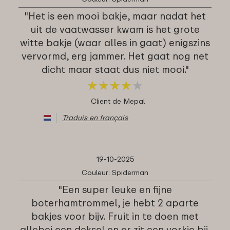
"Het is een mooi bakje, maar nadat het
uit de vaatwasser kwam is het grote
witte bakje (waar alles in gaat) enigszins
vervormd, erg jammer. Het gaat nog net
dicht maar staat dus niet mooi."
★
★
★
★
★
★
★
★
★
★
Client de Mepal
Traduis en français
19-10-2025
Couleur: Spiderman
"Een super leuke en fijne
boterhamtrommel, je hebt 2 aparte
bakjes voor bijv. Fruit in te doen met
allebei een deksel en er zit een vorkje bij.