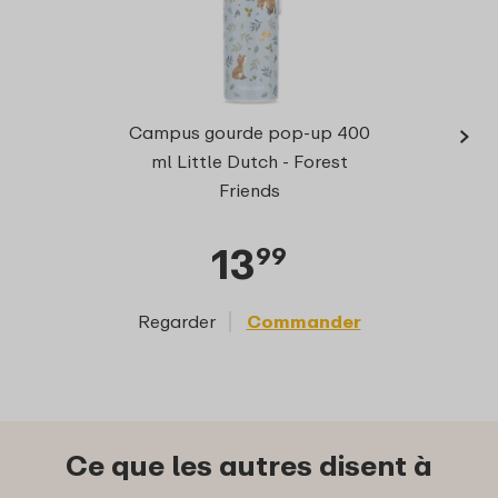
›
Campu
Campus gourde pop-up 400
avec f
ml Little Dutch - Forest
Friends
13
99
Regarder
Commander
Reg
Ce que les autres disent à