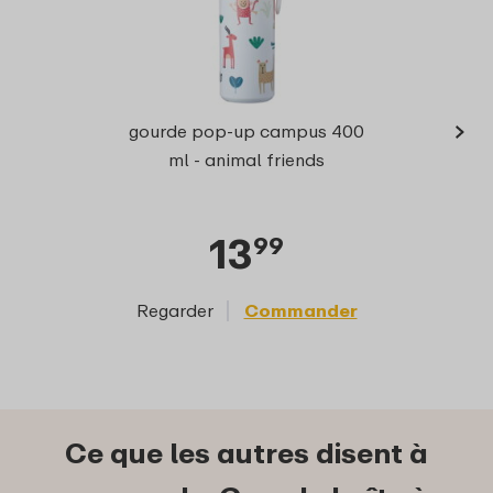
›
Campu
gourde pop-up campus 400
ave
ml - animal friends
13
99
Regarder
Commander
Reg
Ce que les autres disent à