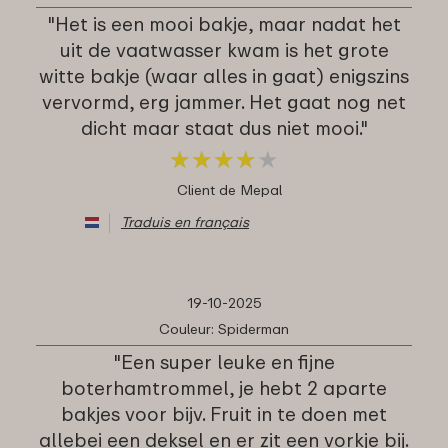
"Het is een mooi bakje, maar nadat het
uit de vaatwasser kwam is het grote
witte bakje (waar alles in gaat) enigszins
vervormd, erg jammer. Het gaat nog net
dicht maar staat dus niet mooi."
★
★
★
★
★
★
★
★
★
★
Client de Mepal
Traduis en français
19-10-2025
Couleur: Spiderman
"Een super leuke en fijne
boterhamtrommel, je hebt 2 aparte
bakjes voor bijv. Fruit in te doen met
allebei een deksel en er zit een vorkje bij.