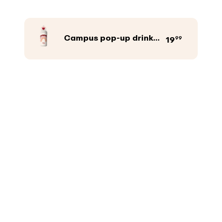
Campus pop-up drinkfles
99
19