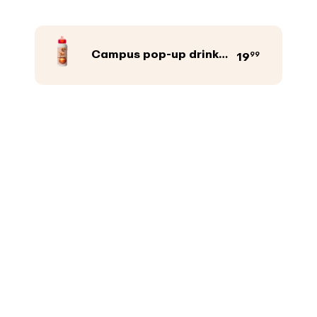
Campus pop-up drinkfles
99
19