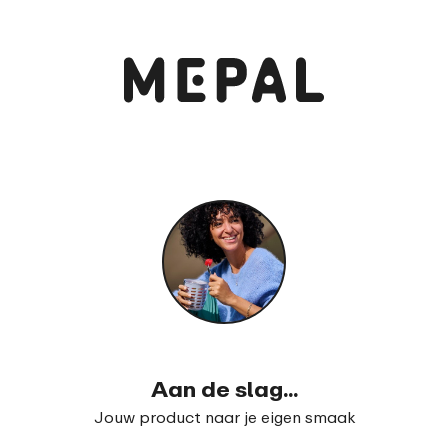
Bekijk en bestel
Waterfles Mepal Vita 700 ml
99
25
Aan de slag...
Jouw product naar je eigen smaak