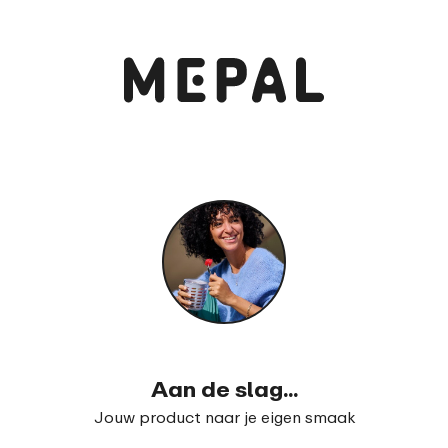
Bekijk en bestel
Lunchbox Take a Break midi
99
16
Aan de slag...
Jouw product naar je eigen smaak