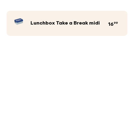
Lunchbox Take a Break midi
99
16
Productkleur
Afbeeldingen
Teksten