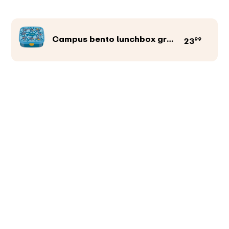
Campus bento lunchbox groot
99
23
Productkleur
Afbeeldingen
Teksten