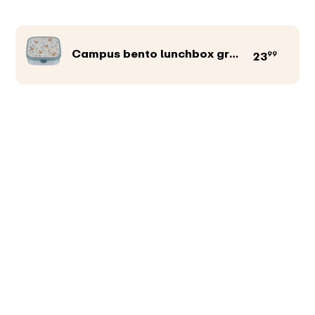
Campus bento lunchbox groot
99
23
Productkleur
Afbeeldingen
Teksten