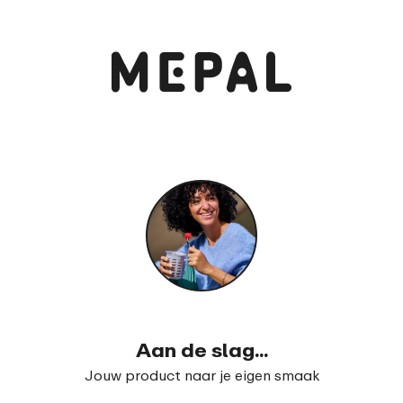
Bekijk en bestel
Campus bento lunchbox met vorkje
99
17
Aan de slag...
Jouw product naar je eigen smaak