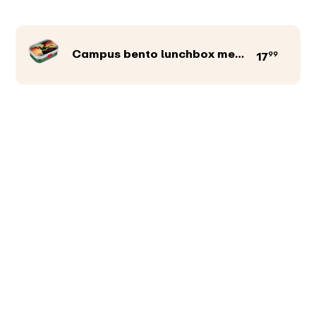
Campus bento lunchbox met vorkje
99
17
Productkleur
Afbeeldingen
Teksten