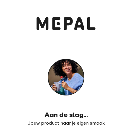
Bekijk en bestel
Bento lunchbox Take a Break midi
99
23
Aan de slag...
Jouw product naar je eigen smaak