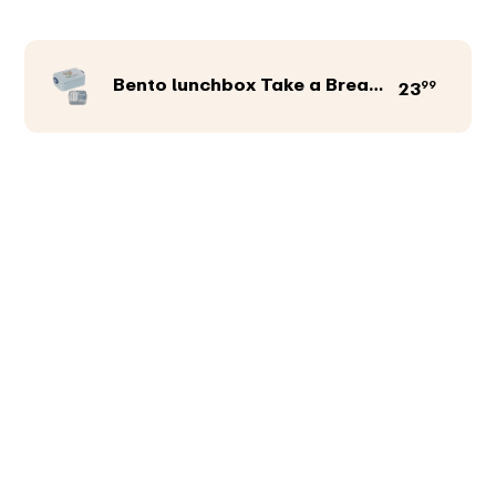
Bento lunchbox Take a Break midi
99
23
Productkleur
Afbeeldingen
Teksten