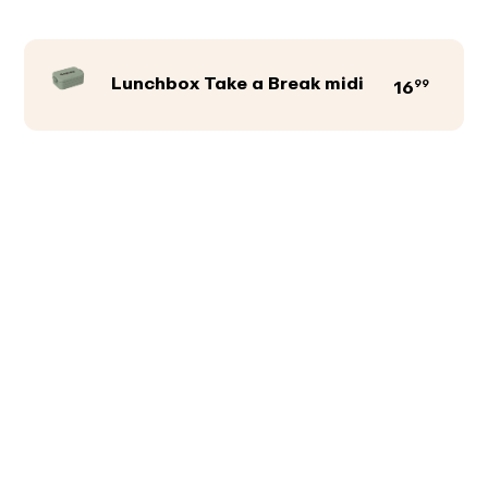
Lunchbox Take a Break midi
99
16
Productkleur
Afbeeldingen
Teksten