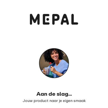
Bekijk en bestel
Lunchbox Take a Break midi
99
16
Aan de slag...
Jouw product naar je eigen smaak