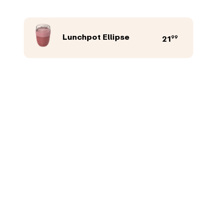
Lunchpot Ellipse
99
21