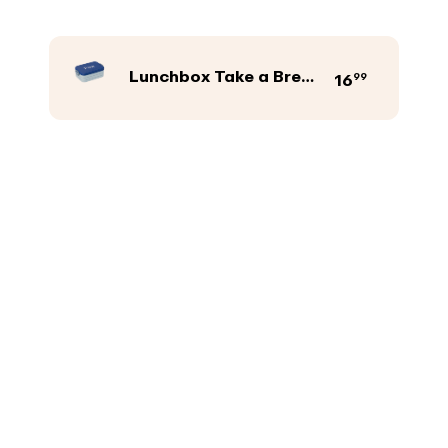
Lunchbox Take a Break midi
99
16