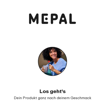
Anschauen und bestellen
Campus Bento Brotdose mit Gabel
99
17
Los geht's
Dein Produkt ganz nach deinem Geschmack