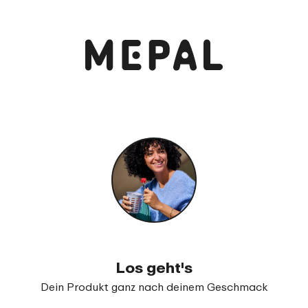
Anschauen und bestellen
Campus Bento Brotdose mit Gabel
99
17
Los geht's
Dein Produkt ganz nach deinem Geschmack