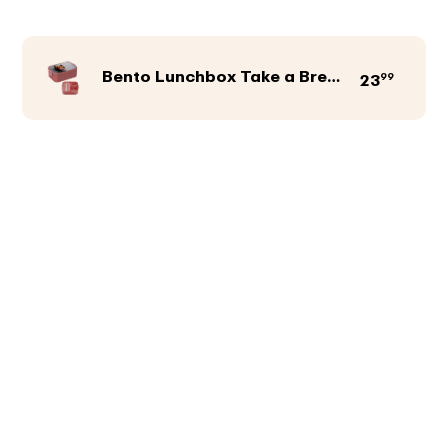
Bento Lunchbox Take a Break midi
99
23
Produktfarbe
Abbildungen
Texte