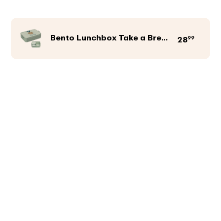
Bento Lunchbox Take a Break large
99
28
Produktfarbe
Abbildungen
Texte