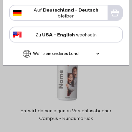
20
99
Auf
Deutschland - Deutsch
bleiben
Details
Bestellen
Zu
USA - English
wechseln
Mengenrabatt
Entwirf deinen eigenen Verschlussbecher
Campus - Rundumdruck