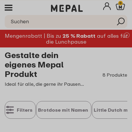
0
Mengenrabatt | Bis zu
25 % Rabatt
auf alles für
die Lunchpause
Gestalte dein
eigenes Mepal
Produkt
8 Produkte
Ideal für alle, die gerne ihr Pausenbrot oder ihren Mittagssnack mit zur Schule oder Arbeit mitnehmen. Auch perfekt für alle, die ihren eigenen Trinkflasche für unterwegs dabeihaben: eine selbst gestaltete Brotdose bzw. Wasserflasche oder ein personalisierter Thermobecher sind einzigartig und unverwechselbar. Gerade zur Einschulung sind personalisierte Mepal Produkte eine besondere Geschenkidee zur Einschulung.
Filters
Brotdose mit Namen
Little Dutch mi