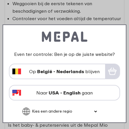
Weggooien bij de eerste tekenen van
beschadigingen of verzwakking.
Controleer voor het voeden altijd de temperatuur
van de voeding.
De producten voldoen aan norm 14372.
Even ter controle: Ben je op de juiste website?
Is een van de onderdelen van jouw Mepal Mio
baby- en kinderservies beschadigd of aan
Op
België - Nederlands
blijven
vervanging toe, de meeste onderdelen zijn
beschikbaar in onze
onderdelenshop
.
Mocht je er niet uitkomen en toch nog vragen
Naar
USA - English
gaan
hebben, kun je altijd contact met ons opnemen via
de
klantendienst.
Is het baby- & peuterservies uit de Mepal Mio